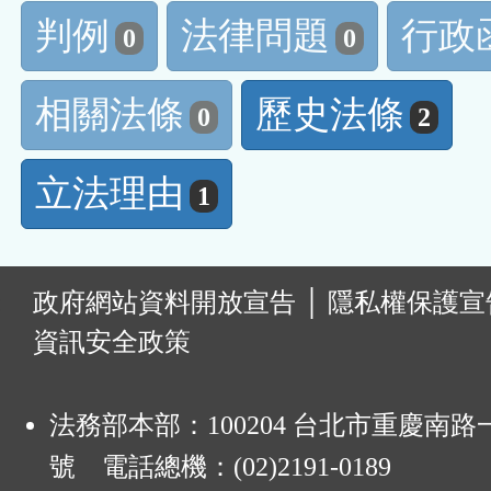
判例
法律問題
行政
0
0
相關法條
歷史法條
0
2
立法理由
1
:
政府網站資料開放宣告
│
隱私權保護宣
資訊安全政策
法務部本部：100204 台北市重慶南路一
號 電話總機：(02)2191-0189