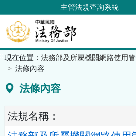
跳
主管法規查詢系統
到
主
要
內
容
::
現在位置：
法務部及所屬機關網路使用管
區
塊
法條內容
法條內容
法規名稱：