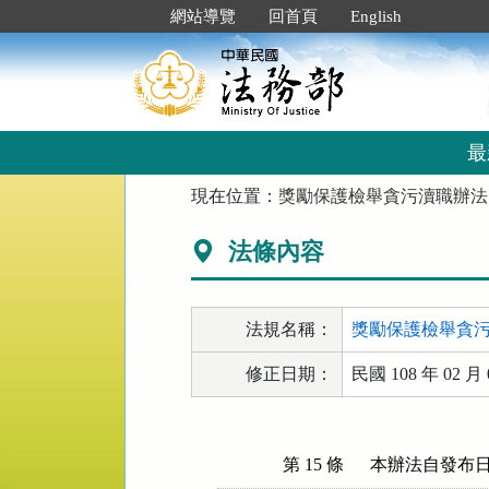
跳
:::
網站導覽
回首頁
English
到
主
要
內
容
區
最
塊
:::
現在位置：
獎勵保護檢舉貪污瀆職辦法
法條內容
法規名稱：
獎勵保護檢舉貪
修正日期：
民國 108 年 02 月 
第 15 條
本辦法自發布