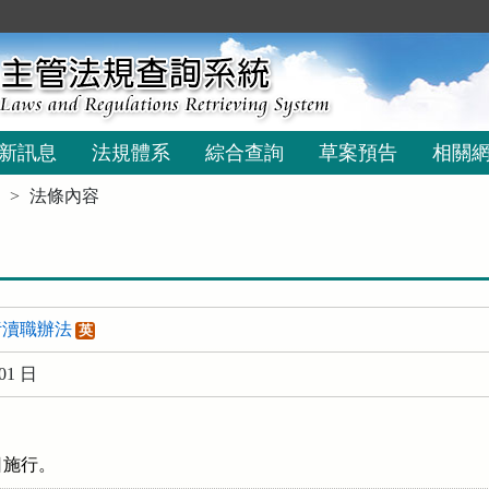
新訊息
法規體系
綜合查詢
草案預告
相關
法條內容
污瀆職辦法
英
01 日
日施行。