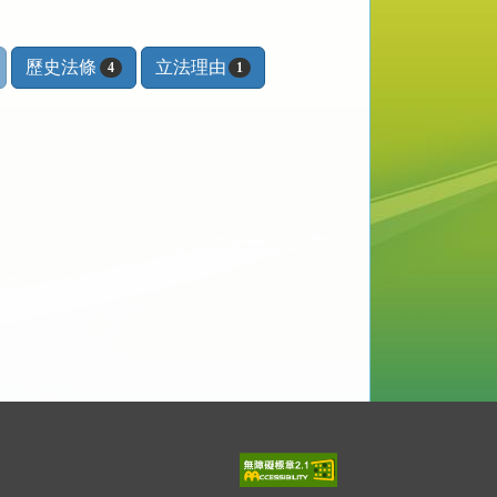
歷史法條
立法理由
4
1