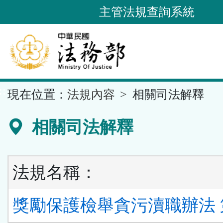
跳
主管法規查詢系統
到
主
要
內
容
::
現在位置：
法規內容
相關司法解釋
區
塊
相關司法解釋
法規名稱：
獎勵保護檢舉貪污瀆職辦法 第