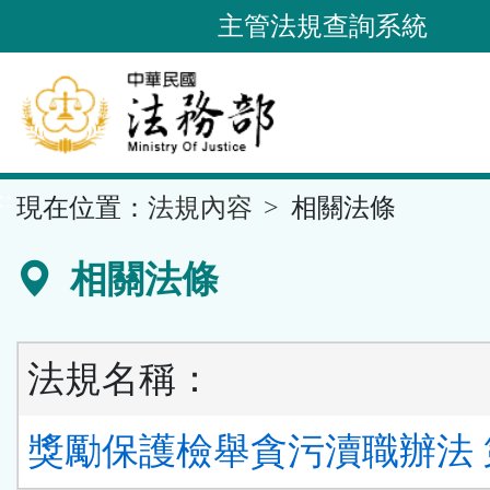
跳
主管法規查詢系統
到
主
要
內
容
::
現在位置：
法規內容
相關法條
區
塊
相關法條
法規名稱：
獎勵保護檢舉貪污瀆職辦法 第