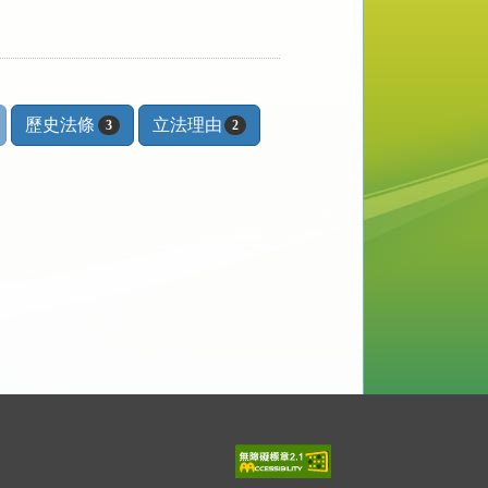
歷史法條
立法理由
3
2