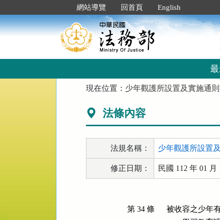
跳
:::
網站導覽
回首頁
English
到
主
要
內
容
區
最
塊
:::
現在位置：
少年觀護所設置及實施通則
法條內容
法規名稱：
少年觀護所設置
修正日期：
民國 112 年 01 月 
第 34 條
被收容之少年有