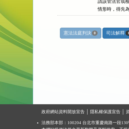
請該管法官或檢
情形時，得先
憲法法庭判決
司法解釋
0
:::
政府網站資料開放宣告
│
隱私權保護宣告
│
法務部本部：100204 台北市重慶南路一段130號 