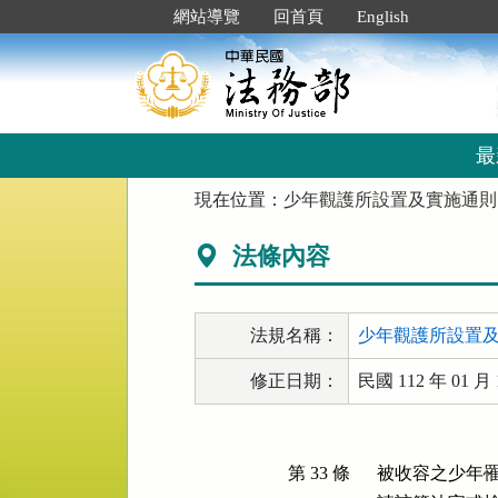
跳
:::
網站導覽
回首頁
English
到
主
要
內
容
區
最
塊
:::
現在位置：
少年觀護所設置及實施通則
法條內容
法規名稱：
少年觀護所設置
修正日期：
民國 112 年 01 月 
第 33 條
被收容之少年罹