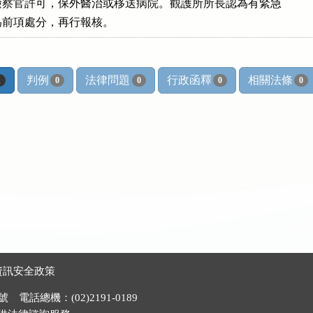
察官許可，保外醫治或移送病院。觀護所所長認為有緊急

為前項處分，再行報核。
判例
法律問題
行政函釋
相關法條
1
0
0
0
0
資訊安全政策
電話總機：(02)2191-0189