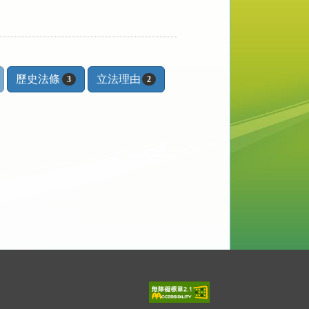
歷史法條
立法理由
3
2