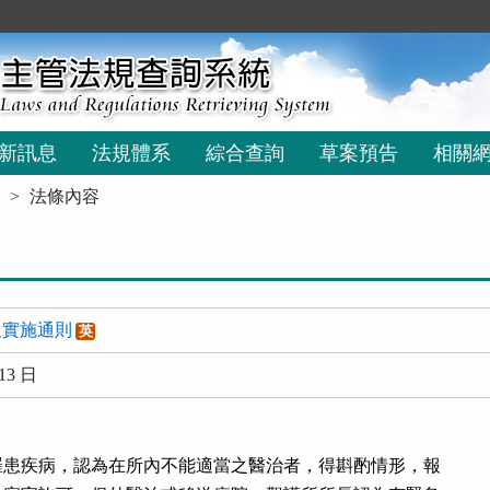
新訊息
法規體系
綜合查詢
草案預告
相關
法條內容
及實施通則
英
13 日
患疾病，認為在所內不能適當之醫治者，得斟酌情形，報
