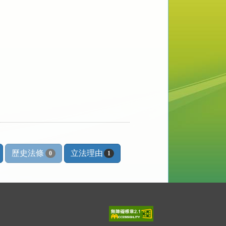
歷史法條
立法理由
0
1