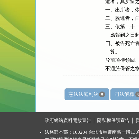
還者，其所留之
一、出所者，依
二、脫逃者，自
三、依第二十二
    應報到之日
四、被告死亡者
    算。

於前項待領回、
不適於保管之
憲法法庭判決
司法解釋
0
:::
政府網站資料開放宣告
│
隱私權保護宣告
│
法務部本部：100204 台北市重慶南路一段130號 