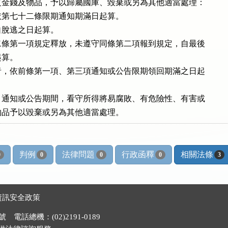
金錢及物品，予以歸屬國庫、毀棄或另為其他適當處理：

第七十二條限期通知期滿日起算。

脫逃之日起算。

條第一項規定釋放，未遵守同條第二項報到規定，自最後

起算。

，依前條第一項、第三項通知或公告限期領回期滿之日起

通知或公告期間，看守所得將易腐敗、有危險性、有害或

物品予以毀棄或另為其他適當處理。
判例
法律問題
行政函釋
相關法條
0
0
0
0
3
資訊安全政策
電話總機：(02)2191-0189