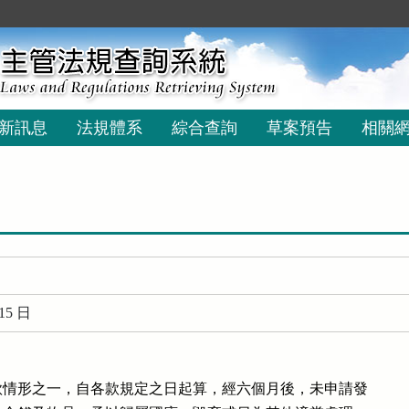
新訊息
法規體系
綜合查詢
草案預告
相關
15 日
情形之一，自各款規定之日起算，經六個月後，未申請發
