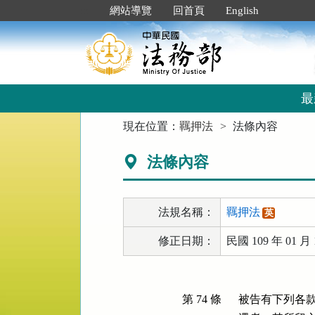
跳
:::
網站導覽
回首頁
English
到
主
要
內
容
區
最
塊
:::
現在位置：
羈押法
法條內容
法條內容
法規名稱：
羈押法
英
修正日期：
民國 109 年 01 月 
第 74 條
被告有下列各款