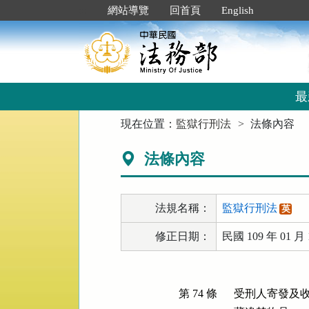
跳
:::
網站導覽
回首頁
English
到
主
要
內
容
區
最
塊
:::
現在位置：
監獄行刑法
法條內容
法條內容
法規名稱：
監獄行刑法
英
修正日期：
民國 109 年 01 月 
第 74 條
受刑人寄發及收