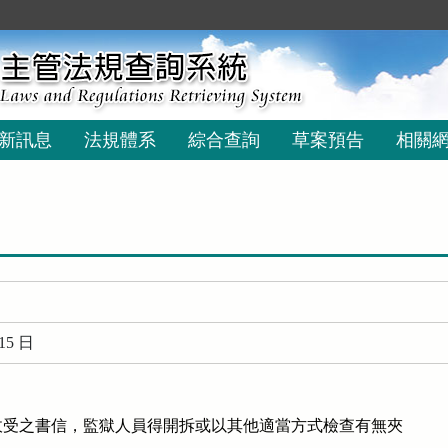
新訊息
法規體系
綜合查詢
草案預告
相關
15 日
受之書信，監獄人員得開拆或以其他適當方式檢查有無夾
