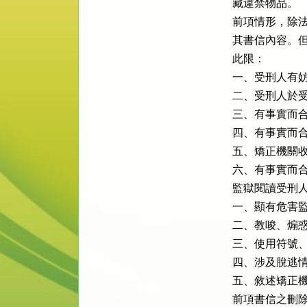
藏違禁物品。

前項情形，除法
其書信內容。但
此限：

一、受刑人有妨
二、受刑人於受
三、有事實而合
四、有事實而合
五、矯正機關收
六、有事實而合
監獄閱讀受刑人
一、顯有危害監
二、教唆、煽惑
三、使用符號、
四、涉及脫逃情
五、敘述矯正機
前項書信之刪除