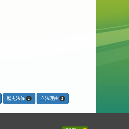
歷史法條
立法理由
2
2