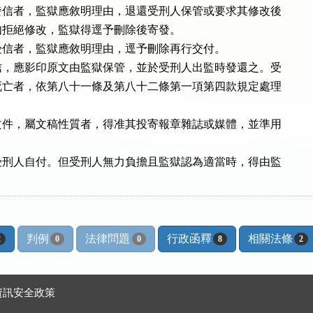
信者，監獄應敘明理由，退還受刑人保管或要求其修改後

發，如拒絕修改，監獄得逕予刪除後寄發。

信者，監獄應敘明理由，逕予刪除再行交付。

，應影印原文由監獄保管，並於受刑人出監時發還之。受

亡者，依第八十一條及第八十二條第一項第四款規定處理

件，屬文稿性質者，得准其投寄報章雜誌或媒體，並準用



刑人自付。但受刑人無力負擔且監獄認為適當時，得由監

判例
法律問題
行政函釋
相關法條
2
0
0
8
2
資訊安全政策