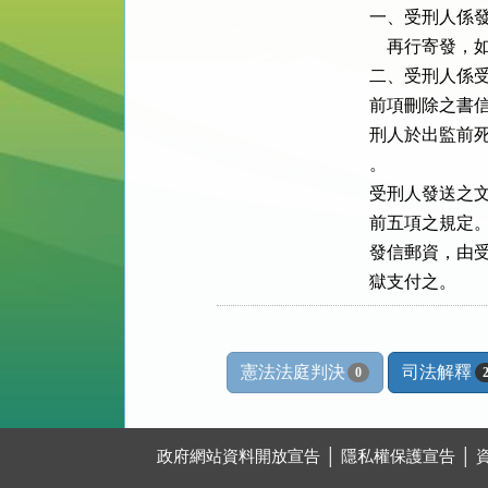
一、受刑人係發
    再行寄
二、受刑人係受
前項刪除之書信
刑人於出監前死
。

受刑人發送之文
前五項之規定。
發信郵資，由受
獄支付之。
憲法法庭判決
司法解釋
0
:::
政府網站資料開放宣告
│
隱私權保護宣告
│