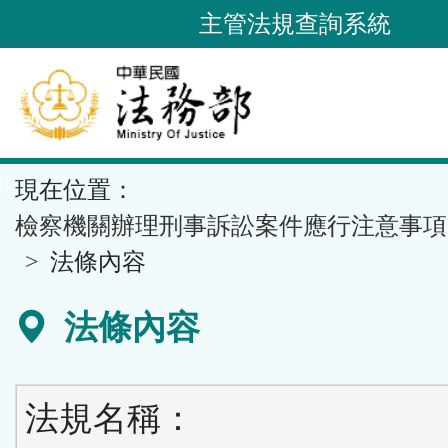
跳
主管法規查詢系統
到
主
要
內
容
::
現在位置：
區
塊
檢察機關辦理刑事訴訟案件應行注意事項
法條內容
法條內容
法規名稱：