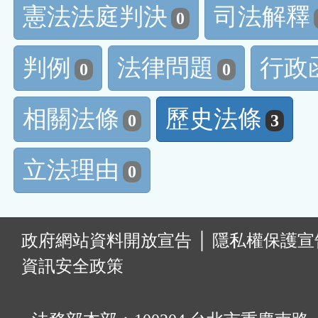
憲法法庭判決
司法解釋
0
判例
法律問題
行政
0
0
相關法條
歷史法條
0
3
立法理由
0
:
政府網站資料開放宣告
│
隱私權保護宣
資訊安全政策