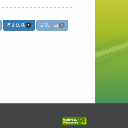
歷史法條
立法理由
1
0