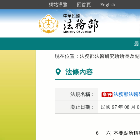
跳
:::
網站導覽
回首頁
English
到
主
要
內
容
區
最
塊
:::
現在位置：
法務部法醫研究所所長及副
法條內容
法規名稱：
法務部法醫
廢/停
廢止日期：
民國 97 年 08 月 0
6
六  本要點所