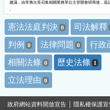
    建議，由常務次長召集相關業務單位主管開會研商後，簽
    。
憲法法庭判決
司法解釋
0
判例
法律問題
行政
0
0
相關法條
歷史法條
0
1
立法理由
0
:
政府網站資料開放宣告
│
隱私權保護宣