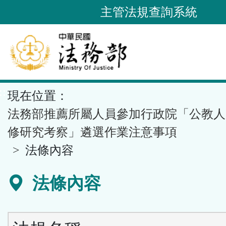
跳
主管法規查詢系統
到
主
要
內
容
::
現在位置：
區
塊
法務部推薦所屬人員參加行政院「公教人
修研究考察」遴選作業注意事項
法條內容
法條內容