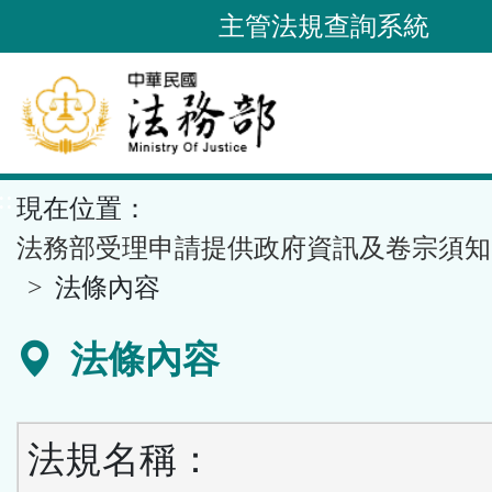
跳
主管法規查詢系統
到
主
要
內
容
::
現在位置：
區
塊
法務部受理申請提供政府資訊及卷宗須知
法條內容
法條內容
法規名稱：