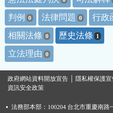
判例
法律問題
行政
0
0
相關法條
歷史法條
0
1
立法理由
0
:
政府網站資料開放宣告
│
隱私權保護宣
資訊安全政策
法務部本部：100204 台北市重慶南路一