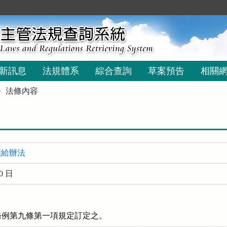
新訊息
法規體系
綜合查詢
草案預告
相關
法條內容
頒給辦法
0 日
條例第九條第一項規定訂定之。