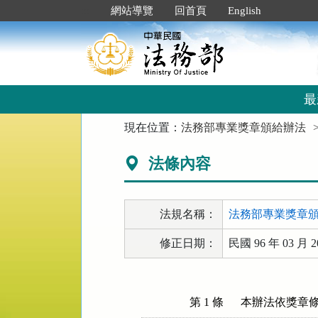
跳
:::
網站導覽
回首頁
English
到
主
要
內
容
區
最
塊
:::
現在位置：
法務部專業獎章頒給辦法
法條內容
法規名稱：
法務部專業獎章
修正日期：
民國 96 年 03 月 2
第 1 條
本辦法依獎章