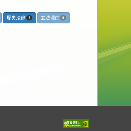
歷史法條
立法理由
1
0