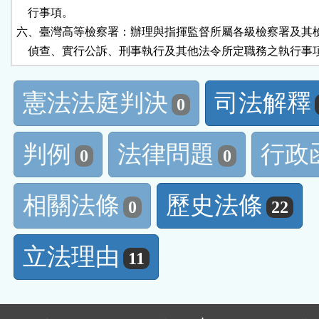
    行事項。

六、臺灣高等檢察署：辦理與指揮監督所屬各級檢察署及其檢
    偵查、實行公訴、刑事執行及其他法令所定職務之執行事
憲法法庭判決
司法解釋
0
判例
法律問題
行政
0
0
相關法條
歷史法條
0
22
立法理由
11