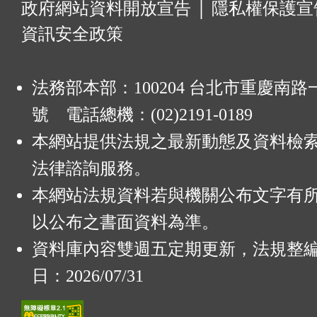
:
政府網站資料開放宣告
│
隱私權保護宣
資訊安全政策
法務部本部：100204 台北市重慶南路一
號 電話總機：(02)2191-0189
本網站提供法規之最新動態及資料檢
法律諮詢服務。
本網站法規資料若與機關公布文字有
以公布之書面資料為準。
資料庫內容雙週五定期更新，法規整
日：2026/07/31