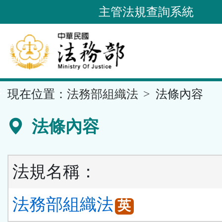
跳
主管法規查詢系統
到
主
要
內
容
::
現在位置：
法務部組織法
法條內容
區
塊
法條內容
法規名稱：
法務部組織法
英