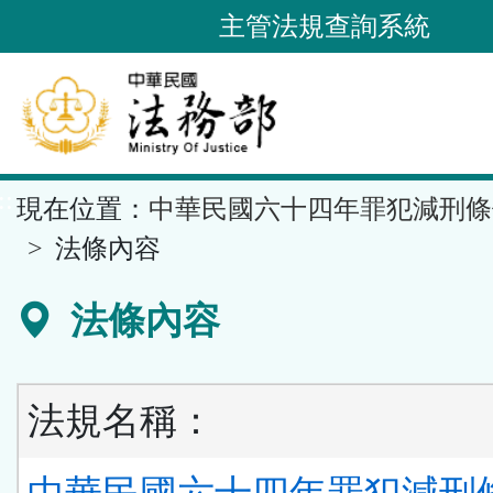
跳
主管法規查詢系統
到
主
要
內
容
::
現在位置：
中華民國六十四年罪犯減刑條
區
塊
法條內容
法條內容
法規名稱：