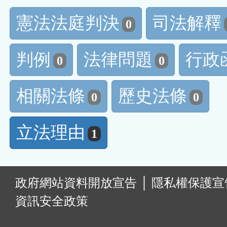
憲法法庭判決
司法解釋
0
判例
法律問題
行政
0
0
相關法條
歷史法條
0
0
立法理由
1
:
政府網站資料開放宣告
│
隱私權保護宣
資訊安全政策