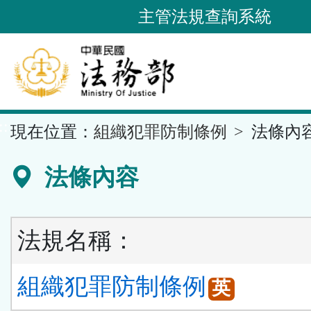
跳
主管法規查詢系統
到
主
要
內
容
::
現在位置：
組織犯罪防制條例
法條內
區
塊
法條內容
法規名稱：
組織犯罪防制條例
英