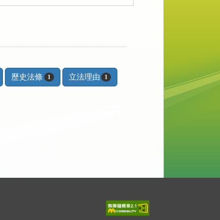
歷史法條
立法理由
1
1