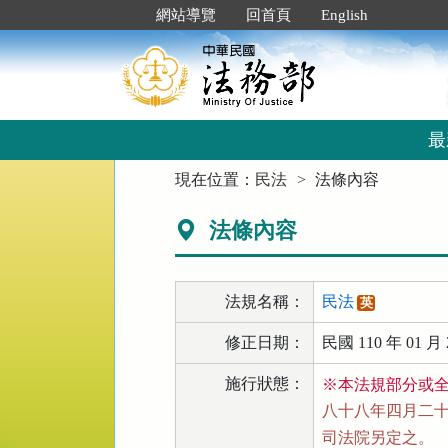
跳
:::
網站導覽
回首頁
English
到
主
要
內
容
區
最
塊
:::
現在位置：
民法
法條內容
法條內容
法規名稱：
民法
英
修正日期：
民國 110 年 01 月 
施行狀態：
※本法規部分或
八十八年四月二十一
司法院另定之。