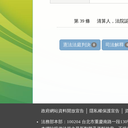
第 39 條
清算人，法院
憲法法庭判決
司法解釋
0
:::
政府網站資料開放宣告
│
隱私權保護宣告
│
法務部本部：100204 台北市重慶南路一段130號 