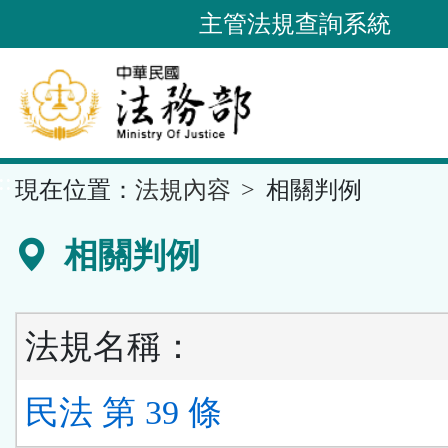
跳
主管法規查詢系統
到
主
要
內
容
::
現在位置：
法規內容
相關判例
區
塊
相關判例
法規名稱：
民法 第 39 條