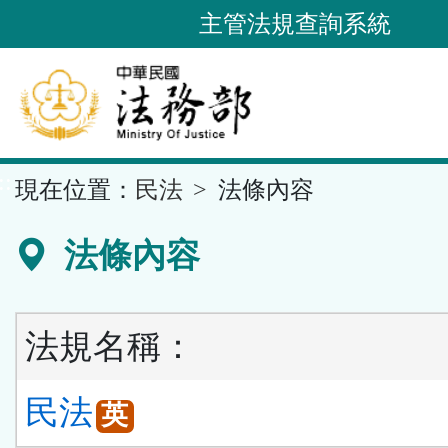
跳
主管法規查詢系統
到
主
要
內
容
::
現在位置：
民法
法條內容
區
塊
法條內容
法規名稱：
民法
英