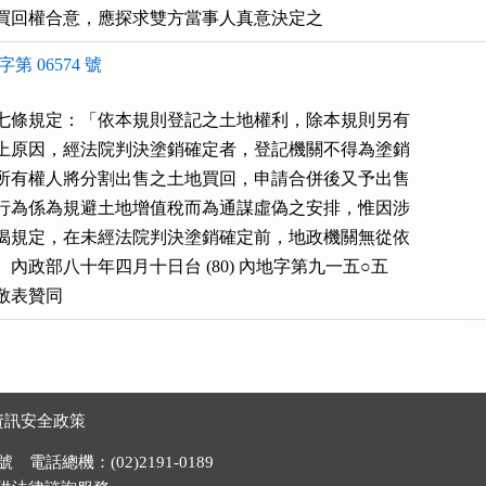
買回權合意，應探求雙方當事人真意決定之
第 06574 號
七條規定：「依本規則登記之土地權利，除本規則另有

上原因，經法院判決塗銷確定者，登記機關不得為塗銷

所有權人將分割出售之土地買回，申請合併後又予出售

行為係為規避土地增值稅而為通謀虛偽之安排，惟因涉

揭規定，在未經法院判決塗銷確定前，地政機關無從依

內政部八十年四月十日台 (80) 內地字第九一五○五

敬表贊同
資訊安全政策
電話總機：(02)2191-0189