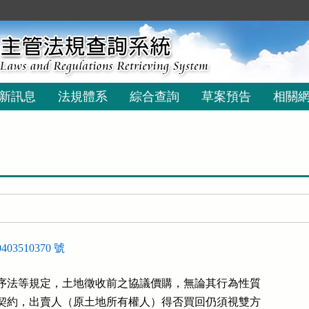
新訊息
法規體系
綜合查詢
草案預告
相關
03510370 號
序法等規定，土地徵收前之協議價購，無論其行為性質

契約，出賣人（原土地所有權人）得否買回仍須視雙方
