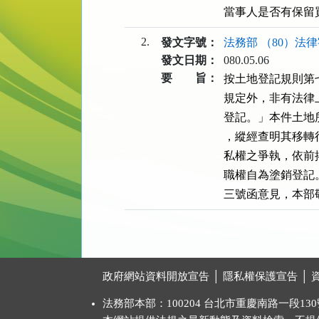
當事人是否有保留
2.
發文字號：
法務部 （80）法律字
發文日期：
080.05.06
要 旨：
按土地登記規則第
規定外，非有法律
登記。」本件土地
，縱經查明其移轉
私權之爭執，依前
職權自為塗銷登記。
三號函意見，本部
:::
政府網站資料開放宣告
│
隱私權保護宣告
│
法務部本部：100204 台北市重慶南路一段130號 