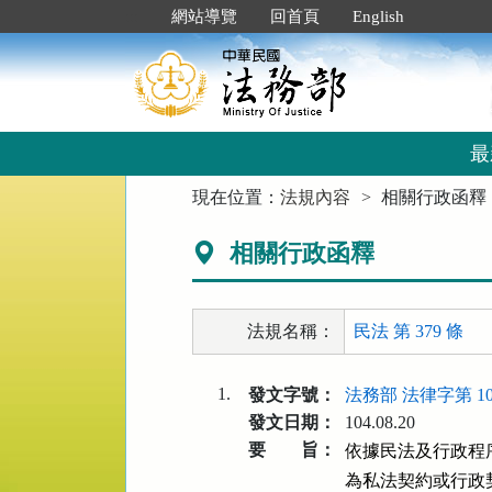
跳
:::
網站導覽
回首頁
English
到
主
要
內
容
區
最
塊
:::
現在位置：
法規內容
相關行政函釋
相關行政函釋
法規名稱：
民法 第 379 條
1.
發文字號：
法務部 法律字第 104
發文日期：
104.08.20
要 旨：
依據民法及行政程
為私法契約或行政