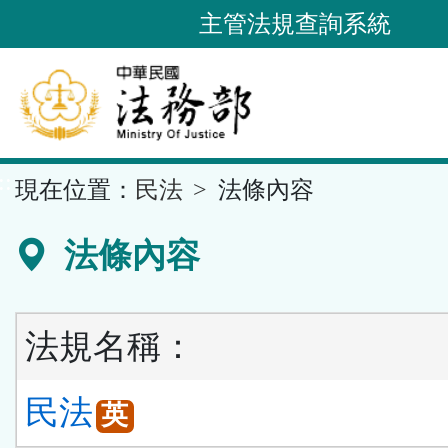
跳
主管法規查詢系統
到
主
要
內
容
::
現在位置：
民法
法條內容
區
塊
法條內容
法規名稱：
民法
英