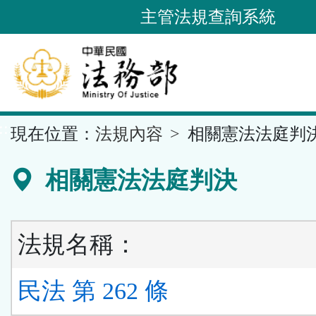
跳
主管法規查詢系統
到
主
要
內
容
::
現在位置：
法規內容
相關憲法法庭判
區
塊
相關憲法法庭判決
法規名稱：
民法 第 262 條