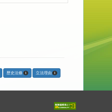
歷史法條
立法理由
1
1