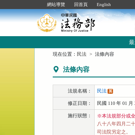
跳
:::
網站導覽
回首頁
English
到
主
要
內
容
區
最
塊
:::
現在位置：
民法
法條內容
法條內容
法規名稱：
民法
英
修正日期：
民國 110 年 01 月 
施行狀態：
※本法規部分或
八十八年四月二十一
司法院另定之。