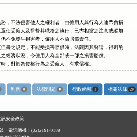
務，不法侵害他人之權利者，由僱用人與行為人連帶負損

選任受僱人及監督其職務之執行，已盡相當之注意或縱加

仍不免發生損害者，僱用人不負賠償責任。

但書之規定，不能受損害賠償時，法院因其聲請，得斟酌

之經濟狀況，令僱用人為全部或一部之損害賠償。

害時，對於為侵權行為之受僱人，有求償權。
判例
法律問題
行政函釋
相關法條
0
0
3
20
資訊安全政策
電話總機：(02)2191-0189