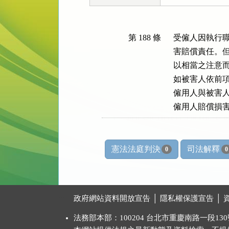
第 188 條
受僱人因執行職
害賠償責任。但
以相當之注意而
如被害人依前項
僱用人與被害人
僱用人賠償損
憲法法庭判決
司法解釋
0
0
:::
政府網站資料開放宣告
│
隱私權保護宣告
│
法務部本部：100204 台北市重慶南路一段130號 