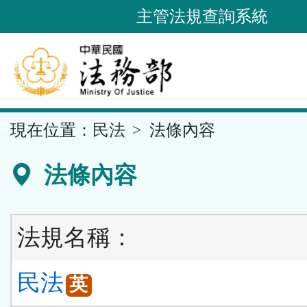
跳
主管法規查詢系統
到
主
要
內
容
::
現在位置：
民法
法條內容
區
塊
法條內容
法規名稱：
民法
英