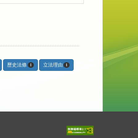
歷史法條
立法理由
1
1