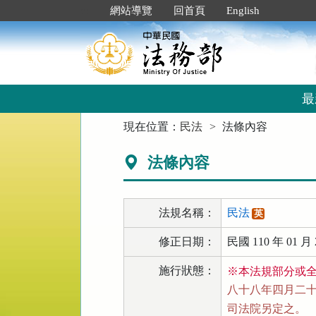
跳
:::
網站導覽
回首頁
English
到
主
要
內
容
區
最
塊
:::
現在位置：
民法
法條內容
法條內容
法規名稱：
民法
英
修正日期：
民國 110 年 01 月 
施行狀態：
※本法規部分或
八十八年四月二十一
司法院另定之。