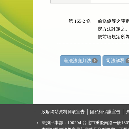
第 165-2 條
前條優等之評定
定方法評定之。
依前項規定所
憲法法庭判決
司法解釋
0
:::
政府網站資料開放宣告
│
隱私權保護宣告
│
法務部本部：100204 台北市重慶南路一段130號 