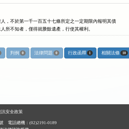
人，不於第一千一百五十七條所定之一定期限內報明其債

承人所不知者，僅得就賸餘遺產，行使其權利。
判例
法律問題
行政函釋
相關法條
0
0
1
10
資訊安全政策
電話總機：(02)2191-0189