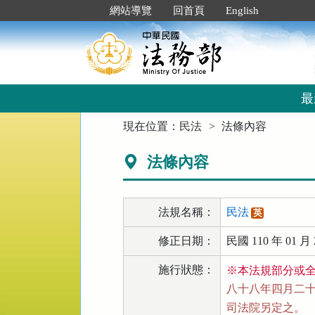
跳
:::
網站導覽
回首頁
English
到
主
要
內
容
區
最
塊
:::
現在位置：
民法
法條內容
法條內容
法規名稱：
民法
英
修正日期：
民國 110 年 01 月 
施行狀態：
※本法規部分或
八十八年四月二十一
司法院另定之。