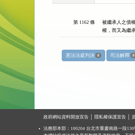
第 1162 條
被繼承人之債權
權，而又為繼
憲法法庭判決
司法解釋
0
0
:::
政府網站資料開放宣告
│
隱私權保護宣告
│
法務部本部：100204 台北市重慶南路一段130號 