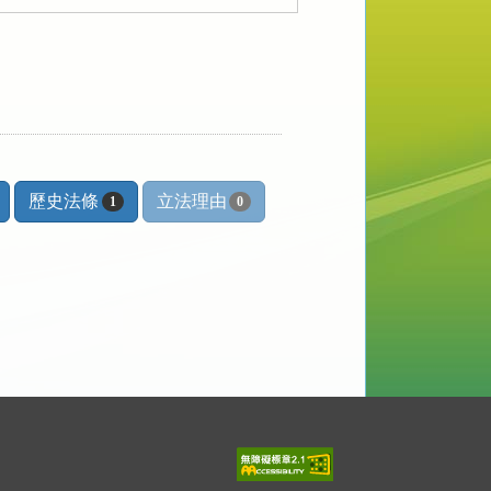
歷史法條
立法理由
1
0