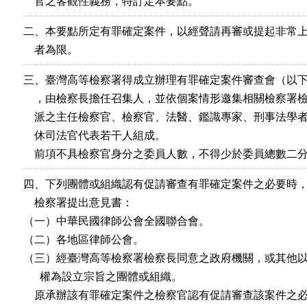
    官之客觀性義務，特訂定本要點。
二、本要點所定有罪確定案件，以經聲請再審或提起非常上
    者為限。
三、臺灣高等檢察署得成立辦理有罪確定案件審查會（以下
    ，由檢察長擔任召集人，並依個案情形邀集相關檢察署檢
    派之主任檢察官、檢察官、法醫、鑑識專家、刑事法學者
    休司法官代表若干人組成。

    前項不具檢察官身分之委員人數，不得少於委員總數二
四、下列團體或組織認有促請審查有罪確定案件之必要時，
    檢察署提出意見書：

（一）中華民國律師公會全國聯合會。

（二）各地區律師公會。

（三）經臺灣高等檢察署檢察長同意之政府機關，或其他以
      權為設立宗旨之團體或組織。

    原承辦該有罪確定案件之檢察官認有促請審查該案件之必