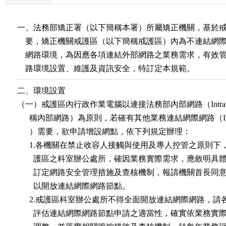
一、法務部矯正署（以下簡稱本署）所屬矯正機關，基於戒
    要，矯正機關戒護區（以下簡稱戒護區）內為不連結網際
    網路環境，為因應各項連結外部網路之業務需求，有效管
    路環境設置、維護及資訊安全，特訂定本規範。
二、環境設置

（一）戒護區內行政作業電腦以連接法務部內部網路（Intran
      稱內部網路）為原則，若確有其他業務連結網際網路（Inter
      ）需要，欲申請增設網點，依下列規定辦理：

      1.各機關在禁止收容人接觸與使用及專人控管之原則下
        護區之科室辦公處所，確因業務實際需求，應敘明具
        訂定網路安全管理措施及查核機制，報請機關首長同
        以開放連結網際網路節點。

      2.戒護區科室辦公處所不得全面開放連結網際網路，請
        評估連結網際網路節點申請之適當性，確實依業務實