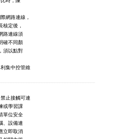
評比時，陳



際網路連線，

長核定後，

網路連線須

明確不同顏

，須以點對

利集中控管維

禁止接觸可連

練或學習課

請單位安全

腦、設備連

應立即取消
