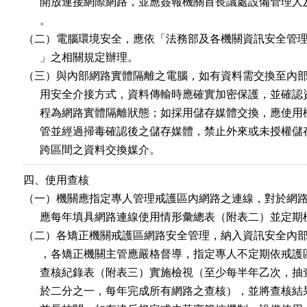
      開放連接網際網路，並應簽報機關首長議處設備管理人
      。

（二）電腦環境安全，應依「法務部及各機關資訊安全管理系統
      」之相關規定辦理。

（三）與內部網路實體隔離之電腦，如有資料需交換至內部
      用安全介接方式，資料傳輸時應確實加密保護，並確認
      程為網路實體隔離狀態；如採用儲存媒體交換，應使用
      管並經過掃毒確認後之儲存媒體，禁止外來或未授權儲
      跨區間之資料交換媒介。
四、使用查核

（一）機關應指定專人管理戒護區內網路之連線，對於網路
      應每年填具網路連線使用情形彙總表（附表二）並定期
（二）各矯正機關戒護區網路安全管理，納入資訊安全內部
      ，各矯正機關主管應嚴格督導，指定專人不定期依戒護
      查核紀錄表（附表三）實施檢視（至少每半年乙次，抽
      於二分之一，每年完成所有網路之查核），並將查核結