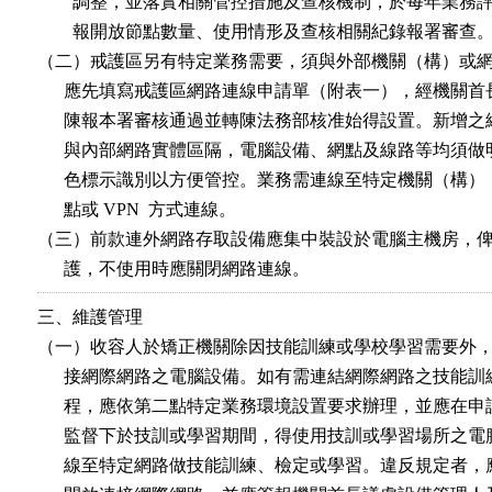
        調整，並落實相關管控措施及查核機制，於每年業務
        報開放節點數量、使用情形及查核相關紀錄報署審查。
（二）戒護區另有特定業務需要，須與外部機關（構）或網
      應先填寫戒護區網路連線申請單（附表一），經機關首
      陳報本署審核通過並轉陳法務部核准始得設置。新增之
      與內部網路實體區隔，電腦設備、網點及線路等均須做
      色標示識別以方便管控。業務需連線至特定機關（構）
      點或 VPN  方式連線。

（三）前款連外網路存取設備應集中裝設於電腦主機房，俾
      護，不使用時應關閉網路連線。
三、維護管理

（一）收容人於矯正機關除因技能訓練或學校學習需要外，
      接網際網路之電腦設備。如有需連結網際網路之技能訓
      程，應依第二點特定業務環境設置要求辦理，並應在申
      監督下於技訓或學習期間，得使用技訓或學習場所之電
      線至特定網路做技能訓練、檢定或學習。違反規定者，