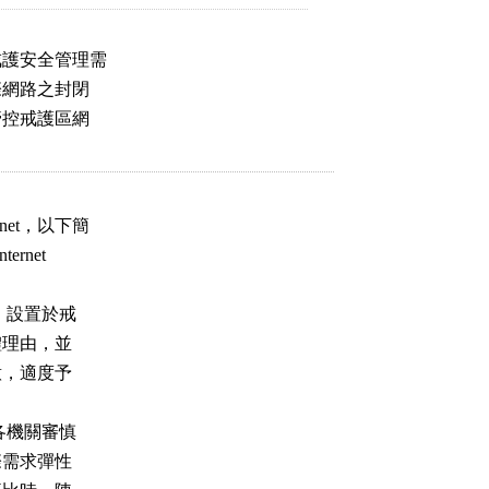
護安全管理需

網路之封閉

控戒護區網

et，以下簡

net

，設置於戒

體理由，並

意，適度予

各機關審慎

際需求彈性
