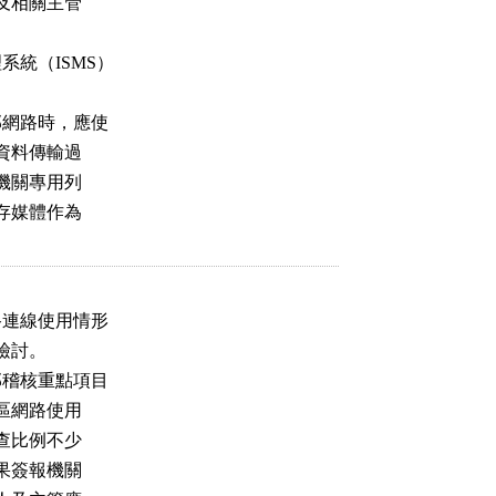
及相關主管

（ISMS）

網路時，應使

資料傳輸過

機關專用列

存媒體作為

連線使用情形

檢討。

稽核重點項目

區網路使用

查比例不少

果簽報機關
