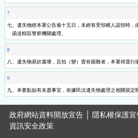
7
七、遺失物經本署公告逾十五日，未經有受領權人認領時，由
    函送轄區警察機關處理。
8
八、遺失物易於腐壞，且拍（變）賣有困難者，本署得逕行
9
九、本要點如有未盡事宜，依據民法遺失物處理之相關規定
:
政府網站資料開放宣告
│
隱私權保護宣
資訊安全政策