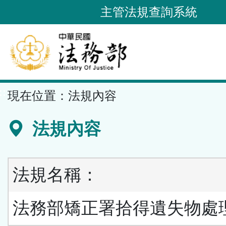
跳
主管法規查詢系統
到
主
要
內
容
::
現在位置：
法規內容
區
塊
法規內容
法規名稱：
法務部矯正署拾得遺失物處