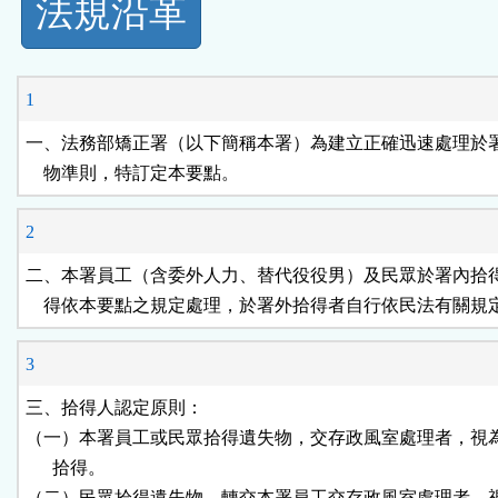
法規沿革
功
能
1
按
一、法務部矯正署（以下簡稱本署）為建立正確迅速處理於署
    物準則，特訂定本要點。
鈕
2
區
二、本署員工（含委外人力、替代役役男）及民眾於署內拾得
    得依本要點之規定處理，於署外拾得者自行依民法有關規
3
三、拾得人認定原則：

（一）本署員工或民眾拾得遺失物，交存政風室處理者，視為
      拾得。

（二）民眾拾得遺失物，轉交本署員工交存政風室處理者，視