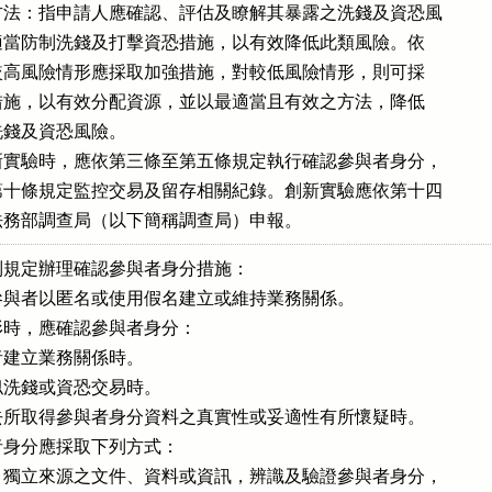
法：指申請人應確認、評估及瞭解其暴露之洗錢及資恐風

採取適當防制洗錢及打擊資恐措施，以有效降低此類風險。依

，對較高風險情形應採取加強措施，對較低風險情形，則可採

簡化措施，以有效分配資源，並以最適當且有效之方法，降低

之洗錢及資恐風險。

實驗時，應依第三條至第五條規定執行確認參與者身分，

十條規定監控交易及留存相關紀錄。創新實驗應依第十四

法務部調查局（以下簡稱調查局）申報。
規定辦理確認參與者身分措施：

與者以匿名或使用假名建立或維持業務關係。

時，應確認參與者身分：

建立業務關係時。

洗錢或資恐交易時。

所取得參與者身分資料之真實性或妥適性有所懷疑時。

身分應採取下列方式：

獨立來源之文件、資料或資訊，辨識及驗證參與者身分，
