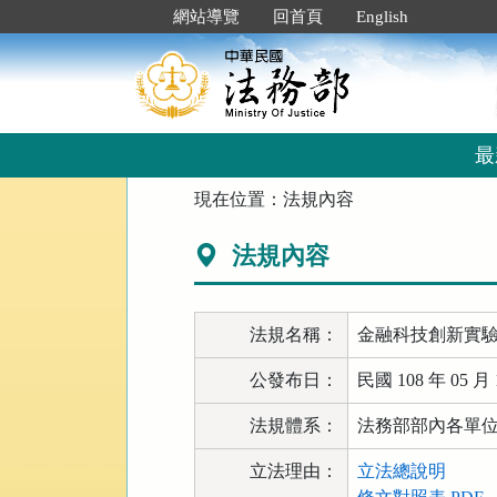
跳
:::
網站導覽
回首頁
English
到
主
要
內
容
區
最
塊
:::
現在位置：
法規內容
法規內容
法規名稱：
金融科技創新實
公發布日：
民國 108 年 05 月 
法規體系：
法務部部內各單位 
立法理由：
立法總說明