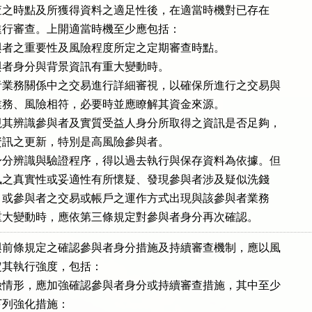
行審查之時點及所獲得資料之適足性後，在適當時機對已存在

關係進行審查。上開適當時機至少應包括：

者之重要性及風險程度所定之定期審查時點。

者身分與背景資訊有重大變動時。

業務關係中之交易進行詳細審視，以確保所進行之交易與

及其業務、風險相符，必要時並應瞭解其資金來源。

其辨識參與者及實質受益人身分所取得之資訊是否足夠，

等資訊之更新，特別是高風險參與者。

分辨識與驗證程序，得以過去執行與保存資料為依據。但

者資訊之真實性或妥適性有所懷疑、發現參與者涉及疑似洗錢

交易、或參與者之交易或帳戶之運作方式出現與該參與者業務

符之重大變動時，應依第三條規定對參與者身分再次確認。
前條規定之確認參與者身分措施及持續審查機制，應以風

其執行強度，包括：

情形，應加強確認參與者身分或持續審查措施，其中至少

取下列強化措施：
