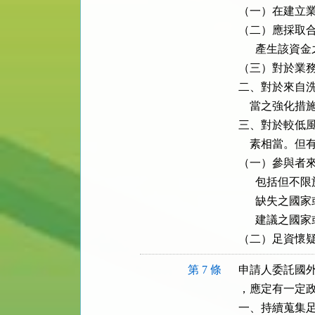
（一）在建立業
（二）應採取合
      產生該
（三）對於業務
二、對於來自洗
    當之強化措施
三、對於較低風
    素相當
（一）參與者來
      包括
      缺失
      建議之國
（二）足資懷
第 7 條
申請人委託國外
，應定有一定政
一、持續蒐集足