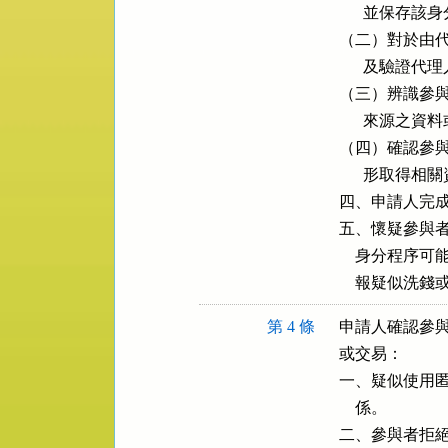
      並保
（二）對於由代
      及驗
（三）辨識參與
      來源之資
（四）確認參與
      形取得相
四、申請人完成
五、懷疑參與者
    身分程
    報疑似洗
第 4 條
申請人確認參與
或交易：

一、疑似使用匿
    係。

二、參與者拒絕