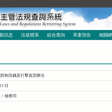
新訊息
法規體系
綜合查詢
草案預告
相關
驗防制洗錢及打擊資恐辦法
15 日
> 檢察司