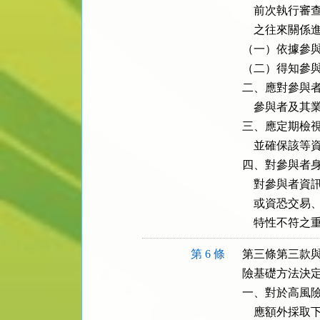
    前次執
    之往來
（一）依據參與
（二）得知參與
二、應對參與者
    參與者
三、應定期檢視
    並確保該
四、對參與者身
    對參與
    或資恐
    特性不
第 6 條
第三條第三款與
險基礎方法決定
一、對於高風險
    應額外採