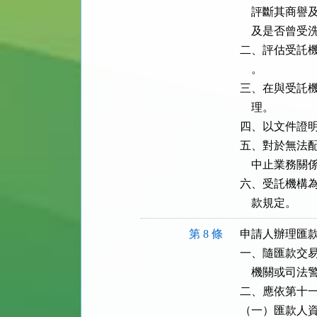
    評斷其
    及是否曾
二、評估受託機
    。

三、在與受託機
    理。

四、以文件證明
五、對於無法配
    中止業務關係
六、受託機構為
    款規定。
第 8 條
申請人辦理匯款
一、隨匯款交易
    機關或
二、應依第十一
（一）匯款人資