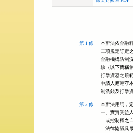
條文對照表.PDF
法
規
功
能
按
第 1 條
本辦法依金融科
鈕
二項規定訂定之
區
金融機構防制洗
驗（以下簡稱創
打擊資恐之規範
申請人應遵守本
制洗錢及打擊
第 2 條
本辦法用詞，定
一、實質受益人
    或控制
    法律協議