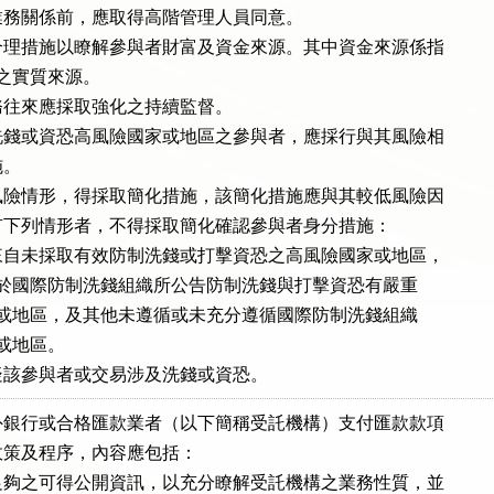
務關係前，應取得高階管理人員同意。

理措施以瞭解參與者財富及資金來源。其中資金來源係指

資金之實質來源。

往來應採取強化之持續監督。

錢或資恐高風險國家或地區之參與者，應採行與其風險相

。

險情形，得採取簡化措施，該簡化措施應與其較低風險因

。但有下列情形者，不得採取簡化確認參與者身分措施：

自未採取有效防制洗錢或打擊資恐之高風險國家或地區，

但不限於國際防制洗錢組織所公告防制洗錢與打擊資恐有嚴重

之國家或地區，及其他未遵循或未充分遵循國際防制洗錢組織

家或地區。

疑該參與者或交易涉及洗錢或資恐。
銀行或合格匯款業者（以下簡稱受託機構）支付匯款款項

策及程序，內容應包括：

夠之可得公開資訊，以充分瞭解受託機構之業務性質，並
