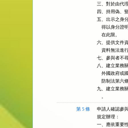
三、對於由代理
四、持用偽、變
五、出示之身分
    得以身
    在此限。

六、提供文件資
    資料無法進
七、參與者不尋
八、建立業務關
    外國政
    防制法
九、建立業務關
    。
第 5 條
申請人確認參與
規定辦理：

一、應依重要性