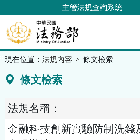
跳
主管法規查詢系統
到
主
要
內
容
::
現在位置：
法規內容
條文檢索
區
塊
條文檢索
法規名稱：
金融科技創新實驗防制洗錢