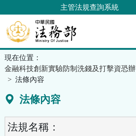
跳
主管法規查詢系統
到
主
要
內
容
::
現在位置：
區
塊
金融科技創新實驗防制洗錢及打擊資恐辦
法條內容
法條內容
法規名稱：