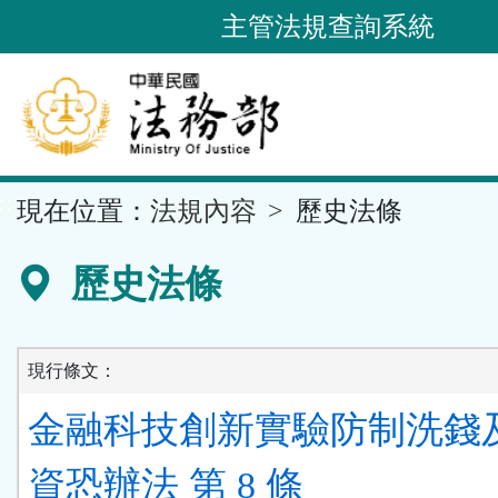
跳
主管法規查詢系統
到
主
要
內
容
::
現在位置：
法規內容
歷史法條
區
塊
歷史法條
現行條文：
金融科技創新實驗防制洗錢
資恐辦法 第 8 條