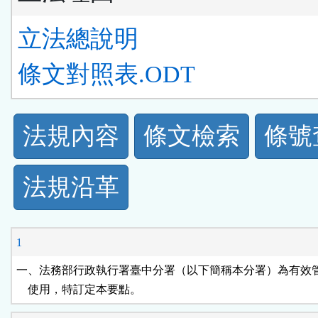
立法總說明
條文對照表.ODT
法
法規內容
條文檢索
條號
規
法規沿革
功
能
1
按
一、法務部行政執行署臺中分署（以下簡稱本分署）為有效管
    使用，特訂定本要點。
鈕