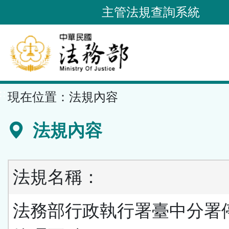
跳
主管法規查詢系統
到
主
要
內
容
::
現在位置：
法規內容
區
塊
法規內容
法規名稱：
法務部行政執行署臺中分署