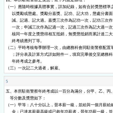
（一）應隨時根據具體事實，詳加紀錄，如有合於獎懲標準之
      以獎勵或懲處。獎勵分嘉獎、記功、記大功，懲處分書面
      誡、記過、記大過。嘉獎三次作為記功一次，記功三次作
      一次；申誡三次作為記過一次，記過三次作為記大過一次
      核同一年度之獎懲得相互抵銷，無獎懲抵銷而累計達二大
      終考績應列丁等。

（二）平時考核每季辦理一次，由總務科會同駐衛警察配置單
      ；評分表及計算方式詳如附件一，填寫完畢後交至總務科
      年終考成之參考。

（三）一次記二大過者，解雇。
5
五、本所駐衛警察年終考成以一百分為滿分，分甲、乙、丙、
    等分數及獎懲如下：

（一）甲等：八十分以上，晉本薪一級，並給與一個月薪給總
      金；已達本薪最高級或已敘年功薪者，晉年功薪一級，並