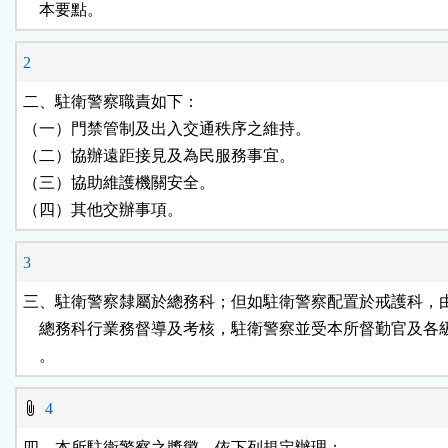
    本要點。
鈕
2
區
二、駐衛警察職責如下：

（一）門禁管制及出入交通秩序之維持。

（二）協辦遠距接見及為民服務事宜。

（三）協助維護機關安全。

（四）其他交辦事項。
3
三、駐衛警察隸屬於總務科；但如駐衛警察配置於戒護科，由
    總務科行業務督導及考核，駐衛警察並受本所督勤官及各
    。
4
四、本所駐衛警察之獎懲，依下列規定辦理：
