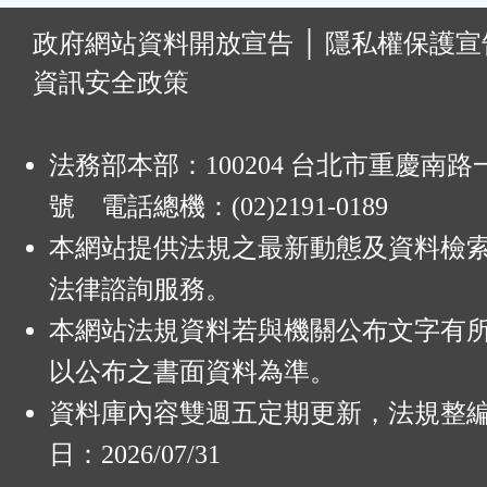
:
政府網站資料開放宣告
│
隱私權保護宣
資訊安全政策
法務部本部：100204 台北市重慶南路一
號 電話總機：(02)2191-0189
本網站提供法規之最新動態及資料檢
法律諮詢服務。
本網站法規資料若與機關公布文字有
以公布之書面資料為準。
資料庫內容雙週五定期更新，法規整
日：2026/07/31