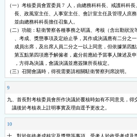
（一）考核委員會置委員 7  人，由總務科科長、戒護科科長
      長、政風室主任、人事室主任、會計室主任及管理人庶務
      並由總務科科長擔任召集人。

（二）功能：駐衛警察各種事務之研議、考核（含出勤狀況等
      、考成、獎懲事項及定紛止爭，其作成決議應有二分之一
      成員出席，及出席人員二分之一以上同意，但依據第四點
      第五點第四項應予解僱者，處分前應給予當事人陳述及申
      ，方得為決議，會議決議並應簽陳所長核定。

（三）召開會議時，得視需要請相關駐衛警察列席說明。
9
九、首長對考核委員會所作決議於覆核時如有不同意見，得交
    議後於考核表上註明事實及理由逕予更改之。
10
十、對於年終考成核定及獎懲等事項，受考人於收受考成及獎