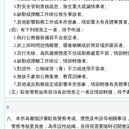
      5.對安全管制查核疏忽，致生重大疏漏情事者。

      6.缺勤或擅離工作崗位致生事故者。

      7.其他影響勤務工作或本所形象，情節重大有具體事實者。
（四）有下列情形之一者，得予申誡：

      1.執行公務服裝儀容不合規定者。

      2.於上班時間怠惰睡覺、嚼食檳榔或於禁菸場所吸菸者。

      3.言行失檢、為民服務態度不佳或勤務處置不當，情節輕
      4.缺勤或擅離工作崗位，情節輕微者。

      5.對證件、公物保管（養）不力或使用不當者。

      6.無故不參加公務集會、教育訓練者。

      7.其他違反勤務規定或影響本所形象，情節輕微有具體事
（五）駐衛警察如有前項各款情形之一者且情節輕微，得予
8
八、本所為審慎評審駐衛警察考成、獎懲及申訴等相關事項，
    警察考核委員會，為常設性組織，並得視需要隨時召開會議