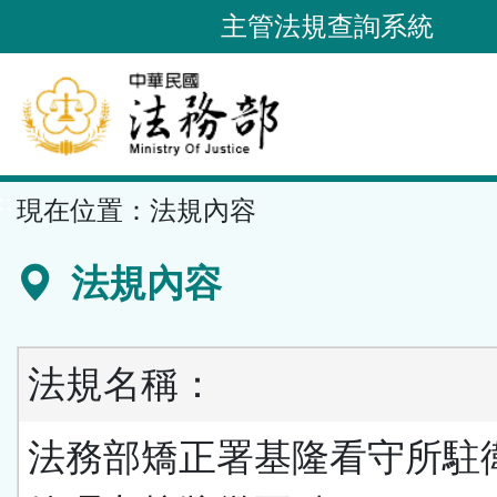
跳
主管法規查詢系統
到
主
要
內
容
::
現在位置：
法規內容
區
塊
法規內容
法規名稱：
法務部矯正署基隆看守所駐