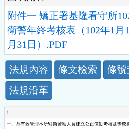
附件一 矯正署基隆看守所10
衛警年終考核表（102年1月1
月31日）.PDF
法
法規內容
條文檢索
條號
規
法規沿革
功
能
1
按
一、為有效管理本所駐衛警察人員建立公正值勤考核及獎懲機