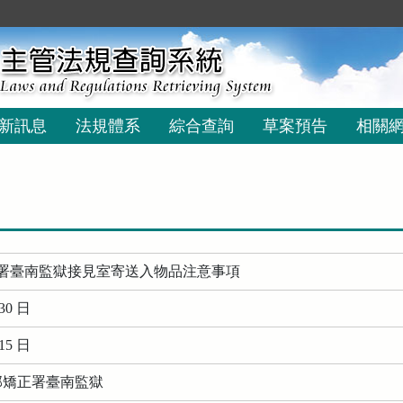
新訊息
法規體系
綜合查詢
草案預告
相關
署臺南監獄接見室寄送入物品注意事項
30 日
15 日
務部矯正署臺南監獄