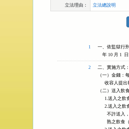
立法理由：
立法總說明
法
規
功
能
按
1
一、依監獄行刑法
鈕
    年 10 月
區
2
二、實施方式：
（一）金錢：每
      收容
（二）送入飲食
      1.送
      2.
        
        熟之