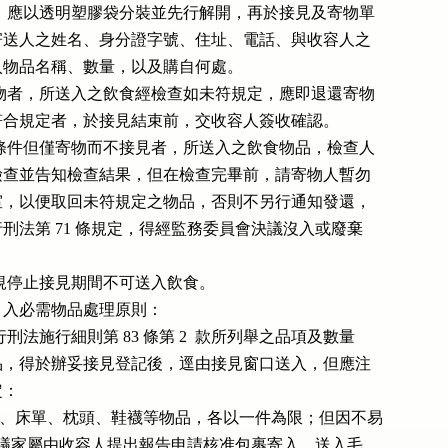
送入飲食，應以透明塑膠袋分裝並先行解開，再於接見及寄物單

上，詳載寄送人之姓名、身分證字號、住址、電話、與收容人之

關係、送入物品名稱、數量，以及購自何處。

接見且寄物者，所送入之飲食經檢查如未符規定，應即退還寄物

人；檢查符合規定者，於接見結束前，交收容人簽收確認。

符合接見條件但僅寄物而不接見者，所送入之飲食物品，檢查人

員應先予檢查並告知檢查結果，但在檢查完畢前，請寄物人暫勿

離開候見室，以便取回未符規定之物品，否則不另行通知發還，

並依監獄行刑法第 71 條規定，得經監務委員會決議沒入或廢棄

容人違規停止接見期間不可送入飲食。

入必需物品處理原則：

合監獄行刑法施行細則第 83 條第 2  款所列舉之品項及數量

之必需物品，得於辦妥接見登記後，逕由接見窗口送入，但應注

定：

）被、毯、床單、枕頭、鞋襪等物品，各以一件為限；但因不易

  檢查，建議家屬由收容人提出報告申請核准包裹寄入，送入毛
