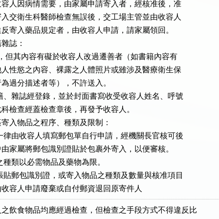
送入。若收容人因病情需要，由家屬申請寄入者，經核准後，准

於接見室寄入交衛生科醫師檢查無誤後，交工場主管並由收容人

簽收；若違反寄入藥品規定者，由收容人申請，請家屬領回。

雜誌：

每次 3  本，但其內容有礙於收容人改過遷善者（如書籍內容有

足以誘發他人性慾之內容、裸露之人體照片或雖涉及醫療衛生保

但對性行為過分描述者等），不許送入。

送入之書籍、雜誌經登錄，並於封面書寫收受收容人姓名、呼號

，送交教化科檢查經蓋檢查章後，再發予收容人。

寄入物品之程序、種類及限制：

郵寄包裹一律由收容人填寫郵包單自行申請，經機關長官核可後

，寄回家中由家屬將郵包識別證貼於包裹外寄入，以便審核。

寄包裹之種類以必需物品及藥物為限。

包裹外未張貼郵包識別證，或寄入物品之種類及數量與核准項目

不符時，由收容人申請廢棄或自付郵資退回原寄件人
之飲食物品均應經過檢查，但檢查之手段方式不得違反比
