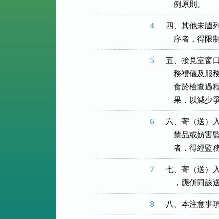
    例原則。
4
四、其他未臚列
    序者，得
5
五、接見室窗口
    務禮儀
    食於檢
    果，以減少
6
六、寄（送）入
    禁品或
    者，得
7
七、寄（送）入
    ，應併
8
八、本注意事