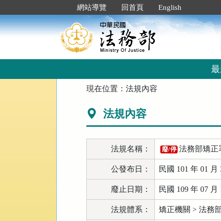
跳
:::
網站導覽
回首頁
English
到
主
要
內
容
區
最
塊
:::
現在位置：
法規內容
法規內容
法規名稱：
法務部矯正
廢/停
公發布日：
民國 101 年 01 月 
廢止日期：
民國 109 年 07 月 
法規體系：
矯正機關 > 法