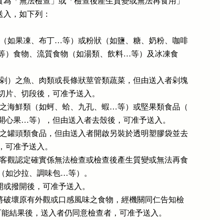
送入之飲食為「無法檢查」或「檢查後產生質變或無法再食用」

，不許送入，如下列：

）結晶狀（如果凍、布丁…等）或粉狀（如鹽、糖、奶粉、咖啡

  、麥粉…等）食物、流質食物（如湯類、飲料…等）及冰凍食

）未切（剁）之魚、肉類或長條狀莖管類蔬菜，但由送入者剁塊

 、切塊、切片、切段後，可准予送入。

）未去殼之海鮮類（如蚵、蛤、九孔、蝦…等）或堅果類食品（

  如花生、開心果…等），但由送入者去殼後，可准予送入。

）未開罐之罐頭類食品，但由送入者開啟另裝於透明塑膠袋並去

湯汁後，可准予送入。

）其他經客觀認定確實係無法檢查或檢查後產生質變或無法再食

 用之飲食（如沙拉、調味包…等）。

果經切開或撥開後，可准予送入。

檢查過程將破壞原有外觀或口感風味之食物，經機關同仁告知檢

查方式及可能結果後，送入者仍同意檢查者，可准予送入。
