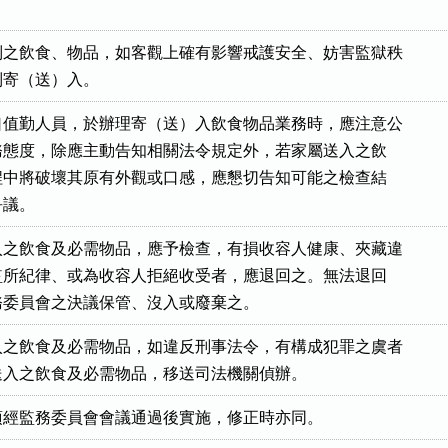
之飲食、物品，如客觀上確有影響戒護安全、妨害監獄秩

限制寄（送）入。
值勤人員，於辦理寄（送）入飲食物品業務時，應注意公

及服務態度，除應主動告知相關法令規定外，若家屬送入之飲

查過程中將破壞其原有外觀或口感，應懇切告知可能之檢查結

爭議。
之飲食及必需物品，應予檢查，有損收容人健康、夾藏違

妨害監所紀律、或為收容人拒絕收受者，應退回之。無法退回

經監務委員會之決議保管、沒入或廢棄之。
之飲食及必需物品，如違反刑事法令，有構成犯罪之虞者

同該送入之飲食及必需物品，移送司法機關偵辦。
項經監務委員會會議通過後實施，修正時亦同。