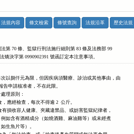
法規內容
條文檢索
條號查詢
法規沿革
歷史法規
第 70 條、監獄行刑法施行細則第 83 條及法務部 99

 1  日法矯決字第 0990902391 號函訂定本注意事項。


次以捌仟元為限，但因疾病須醫療、診治或其他事由，由

人提出報告申請核准者，不在此限。

處理原則：

入之飲食，應經檢查，每次不得逾 2  公斤。

送入之飲食有損收容人健康、夾藏違禁品、或妨害監獄紀律者，

不許送入，例如含有酒精成分（如燒酒雞、麻油雞等）或未經煮

飲食（如生魚片等）。
