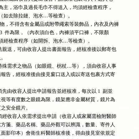
  巾以素面為主，浴巾及過長毛巾不得送入，均須經檢查程序，

 始准送入（如去除拉鏈、泡水…等檢查）。

）送入衣物，不得含有金屬品或附帶繩索等裝飾品，內衣及內褲

 每次各以 3  件為限，（內衣須白色，內褲須平口褲，不限顏

 色），均須經檢查程序（如開拆、泡水…等檢查）。

若家屬無法親送，可由收容人提出書面報告，經核准後以郵寄包

入。

收容人有特殊需求之物品（如眼鏡、柺杖…等），須由收容人事

先提出書面報告，經核准後由接見窗口送入或以寄送包裹方式寄

送入眼鏡須先由收容人提出申請報告並經核准，每次以 1  副並

以老花、近視等有度數之眼鏡為限，鏡架應非金屬材質，鏡片為

璃材質之安全鏡片。

送入藥品須經收容人依需求提出申請（收容人或家屬需檢附醫師

診斷書、處方箋、藥品名稱、藥品外觀可以辨識，數量、寄件人

身分證正反面影印本）會衛生科醫師核准後，得由接見室依規定
