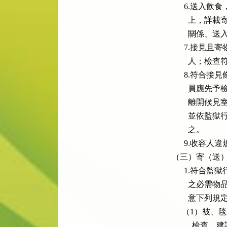
      6.
        
        
      7.
        
      8.
        
        
        
        之。

      9.收
（三）寄（送）
      1.符
        
        意下列規
     （1
        