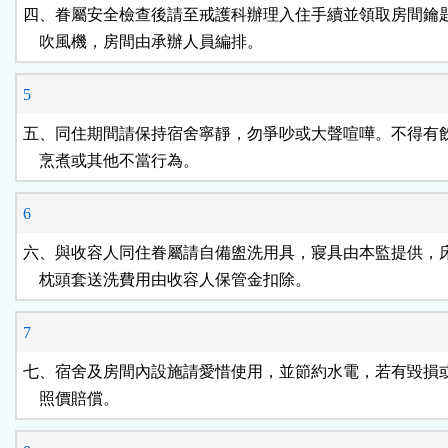
四、眷屬安全檢查後請至戒護科辦理入住手續並領取房間鑰匙
    吹風機，房間由承辦人員編排。
5
五、同住期間請保持宿舍寧靜，勿爭吵或大聲喧嘩。不得有飲
    烹煮或其他不當行為。
6
六、與收容人同住眷屬請自備盥洗用具，寢具由本監提供，床
    枕頭套送洗費用由收容人保管金扣除。
7
七、宿舍及房間內設施請愛惜使用，並節約水電，若有毀損或
    照價賠償。