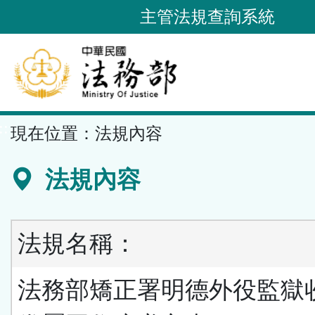
跳
主管法規查詢系統
到
主
要
內
容
::
現在位置：
法規內容
區
塊
法規內容
法規名稱：
法務部矯正署明德外役監獄