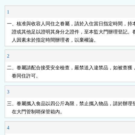
能
1
按
一、核准與收容人同住之眷屬，請於入住當日指定時間，持本
    證或其他足以證明其身分之證件，至本監大門辦理登記。
鈕
    人因素未於指定時間辦理者，以棄權論。
區
2
二、眷屬請配合接受安全檢查，嚴禁送入違禁品，如被查獲，
    眷同住許可。
3
三、眷屬攜入食品以四公斤為限，禁止攜入物品，請於辦理登
    在大門管制哨保管箱內。
4