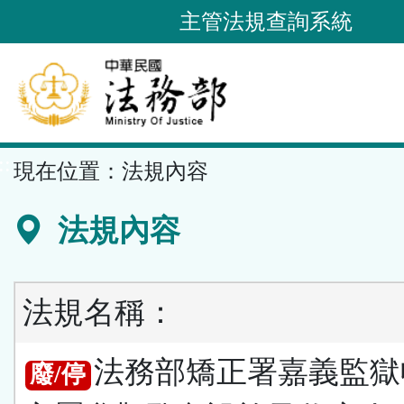
跳
主管法規查詢系統
到
主
要
內
容
::
現在位置：
法規內容
區
塊
法規內容
法規名稱：
法務部矯正署嘉義監獄
廢/停