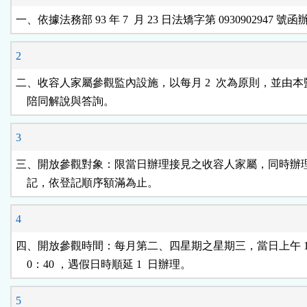
按
一、依據法務部 93 年 7  月 23 日法矯字第 0930902947 號
鈕
2
區
二、收容人家屬參觀監內設施，以每月 2  次為原則，並由本
    陪同解說與答詢。
3
三、開放參觀對象：限當日辦理接見之收容人家屬，同時辦理
    記，依登記順序額滿為止。
4
四、開放參觀時間：每月第二、四星期之星期三，當日上午 10：0
    0：40 ，遇假日時順延 1  日辦理。
5