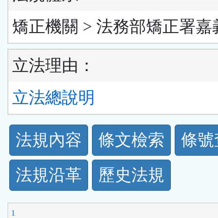
矯正機關 > 法務部矯正署嘉
立法理由：
立法總說明
法
法規內容
條文檢索
條號
規
法規沿革
歷史法規
功
能
1