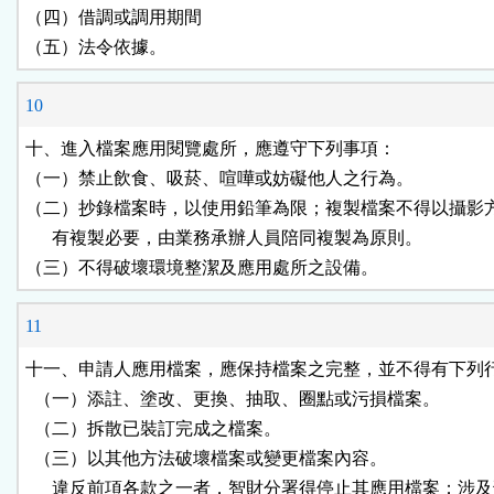
（四）借調或調用期間

（五）法令依據。
10
十、進入檔案應用閱覽處所，應遵守下列事項：

（一）禁止飲食、吸菸、喧嘩或妨礙他人之行為。

（二）抄錄檔案時，以使用鉛筆為限；複製檔案不得以攝影方
      有複製必要，由業務承辦人員陪同複製為原則。

（三）不得破壞環境整潔及應用處所之設備。
11
十一、申請人應用檔案，應保持檔案之完整，並不得有下列行
  （一）添註、塗改、更換、抽取、圈點或污損檔案。

  （二）拆散已裝訂完成之檔案。

  （三）以其他方法破壞檔案或變更檔案內容。

      違反前項各款之一者，智財分署得停止其應用檔案；涉及