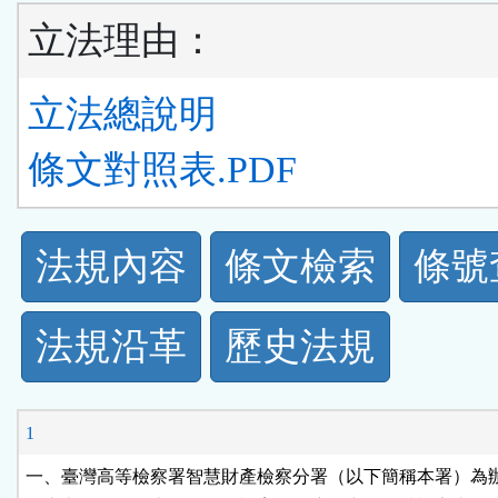
立法理由：
立法總說明
條文對照表.PDF
法
法規內容
條文檢索
條號
規
法規沿革
歷史法規
功
能
1
按
一、臺灣高等檢察署智慧財產檢察分署（以下簡稱本署）為辦