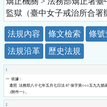
矯正機關 > 法務部矯正署臺
監獄（臺中女子戒治所合署
法
法規內容
條文檢索
條號
規
法規沿革
歷史法規
功
能
1
按
一  依據：

    遵照  法務部八十七年五月七日法 87 保字第○○○五九九號
鈕
區
2