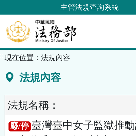
跳
主管法規查詢系統
到
主
要
內
容
::
現在位置：
法規內容
區
塊
法規內容
法規名稱：
臺灣臺中女子監獄推動
廢/停