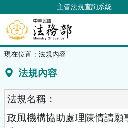
跳
主管法規查詢系統
到
主
要
內
容
::
現在位置：
法規內容
區
塊
法規內容
法規名稱：
政風機構協助處理陳情請願