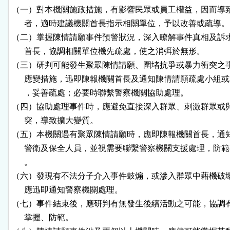
（一）對本機關施政措施，有影響民眾或員工權益，因而導致
      者，適時建議機關首長指示相關單位，予以改善或疏導。

（二）掌握陳情請願事件預警狀況，深入瞭解事件真相及訴求
      首長，協調相關單位機先疏處，使之消弭於無形。

（三）研判可能發生聚眾陳情請願、圍堵抗爭或暴力衝突之事
      應變措施，迅即陳報機關首長及通知陳情請願疏處小組或
      ，妥善疏處；必要時聯繫警察機關協助處理。

（四）協助處理事件時，應避免直接深入群眾、刺激群眾或與
      突，導致擴大變質。

（五）本機關遇有聚眾陳情請願時，應即陳報機關首長，通知
      警衛及保全人員，並視需要聯繫警察機關支援處理，防範
      。

（六）發現有不法分子介入事件鼓煽，或滲入群眾中藉機破壞
      應迅即通知警察機關處理。

（七）事件結束後，應研判有無發生後續活動之可能，協調有
      掌握、防範。
