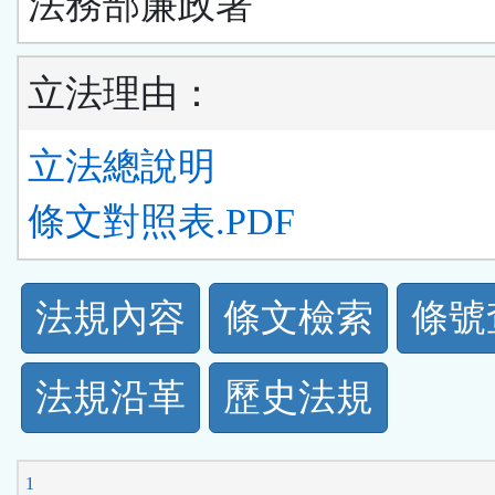
法務部廉政署
立法理由：
立法總說明
條文對照表.PDF
法
法規內容
條文檢索
條號
規
法規沿革
歷史法規
功
能
1