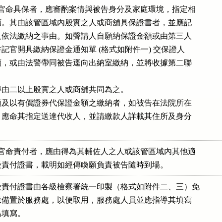
察官命具保者，應審酌案情與被告身分及家庭環境，指定相

證金額。其由該管區域內殷實之人或商舖具保證書者，並應記

金額及依法繳納之事由。如聲請人自願納保證金額或由第三人

由書記官開具繳納保證金通知單 (格式如附件一) 交保證人

納手續，或由法警帶同被告逕向出納室繳納，並將收據第二聯

證書得由二以上殷實之人或商舖共同為之。

證金額及以有價證券代保證金額之繳納者，如被告在法院所在

居所，應命其指定送達代收人，並請繳款人詳載其住所及身分

。
察官命責付者，應由得為其輔佐人之人或該管區域內其他適

出具受責付證書，載明如經傳喚願負責被告隨時到場。
責付證書由各級檢察署統一印製（格式如附件二、三）免

，並應備置於服務處，以便取用，服務處人員並應指導其填寫

代為填寫。