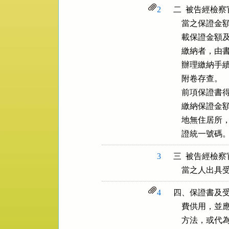
2
二  被告經檢
    當之保
    載保證
    繳納者，
    辦理繳
    附卷存查。

    前項保
    繳納保
    地無住
    證統一號碼
3
三  被告經檢
    當之人
4
四、保證書及受
    費供用
    方法，或