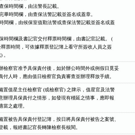
配法警查保時間欄，由法警長記載。

警查保完畢時間欄，由查保法警記載並簽名或蓋章。

被告保外時間欄，由候保室值勤法警或查保法警記載並簽名或蓋

察官批保時間欄及書記官交付釋票時間欄，由書記官記載。 (

看守所收受釋票時間，可依據釋票登記簿上看守所簽收人員之簽

載) 。
承辦檢察官准予具保責付後，如於辦公時間外或例假日覓妥

保人或受責付人時，應由值日檢察官負責審查並辦理釋放手續。
應備置值星主任檢察官 (或檢察官) 之牌示，值星官及法警

隨時注意辦理具保責付之情形，如發現有稽延之情事，應即報

長作適當之處理。
應備置被告具保責付登記簿，按日將具保責付被告之案號、

、姓名登載，報經書記官長轉陳檢察長核閱。