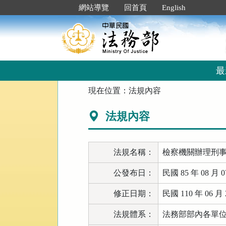
跳
:::
網站導覽
回首頁
English
到
主
要
內
容
區
最
塊
:::
現在位置：
法規內容
法規內容
法規名稱：
檢察機關辦理刑
公發布日：
民國 85 年 08 月 0
修正日期：
民國 110 年 06 月 
法規體系：
法務部部內各單位 