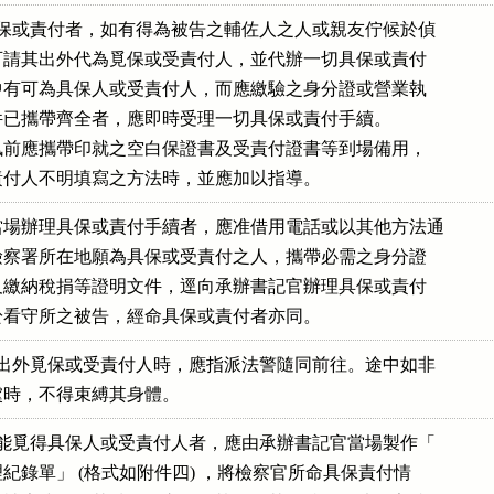
具保或責付者，如有得為被告之輔佐人之人或親友佇候於偵

外，可請其出外代為覓保或受責付人，並代辦一切具保或責付

如其中有可為具保人或受責付人，而應繳驗之身分證或營業執

明文件已攜帶齊全者，應即時受理一切具保或責付手續。

於偵訊前應攜帶印就之空白保證書及受責付證書等到場備用，

或受責付人不明填寫之方法時，並應加以指導。
場辦理具保或責付手續者，應准借用電話或以其他方法通

居於檢察署所在地願為具保或受責付之人，攜帶必需之身分證

執照及繳納稅捐等證明文件，逕向承辦書記官辦理具保或責付

羈押於看守所之被告，經命具保或責付者亦同。
須出外覓保或受責付人時，應指派法警隨同前往。途中如非

逃之虞時，不得束縛其身體。
未能覓得具保人或受責付人者，應由承辦書記官當場製作「

處理紀錄單」 (格式如附件四) ，將檢察官所命具保責付情
