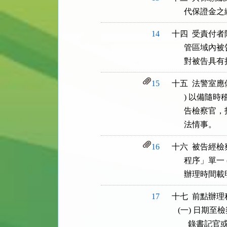
      代
14
十四  受責付
      管區
      對被
15
十五  法警室應
      ) 
      告檢
      法情事。
16
十六  被告經
      程序
      辦理
17
十七  前點辦
   (一) 日
        錄書