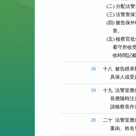
   (二) 分
   (三) 法
   (四) 
        章。

   (五) 檢
        
        收時間記
18
十八  被告經
      具
19
十九  法警室
      長應
      請檢察
20
二十  法警室
      案由