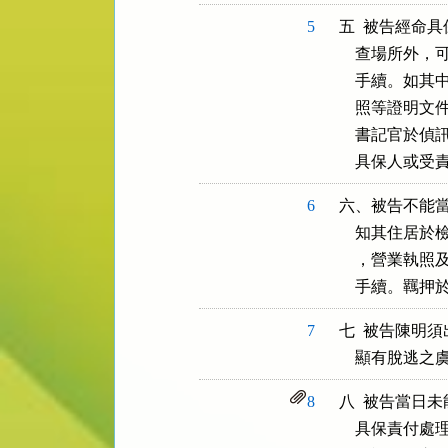
5
五  被告經命
    查場所
    手續。
    照等證
    書記官
    具保人
6
六、被告不能當
    知其住
    ，營業
    手續。
7
七  被告陳明
    顯有脫
8
八  被告當日
    具保責付