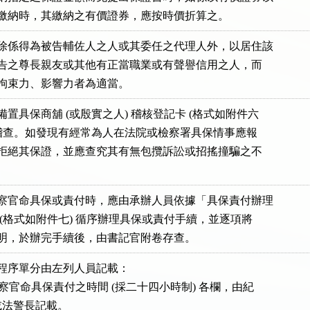
保證金之繳納時，其繳納之有價證券，應按時價折算之。
者除係得為被告輔佐人之人或其委任之代理人外，以居住該

域內被告之尊長親友或其他有正當職業或有聲譽信用之人，而

告具有拘束力、影響力者為適當。
備置具保商舖 (或殷實之人) 稽核登記卡 (格式如附件六

以備隨時稽查。如發現有經常為人在法院或檢察署具保情事應報

察官，拒絕其保證，並應查究其有無包攬訴訟或招搖撞騙之不

檢察官命具保或責付時，應由承辦人員依據「具保責付辦理

」單一 (格式如附件七) 循序辦理具保或責付手續，並逐項將

時間載明，於辦完手續後，由書記官附卷存查。
理程序單分由左列人員記載：

期至檢察官命具保責付之時間 (採二十四小時制) 各欄，由紀

記官或法警長記載。
