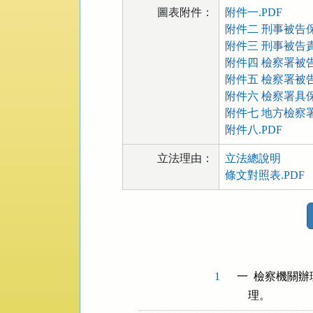
圖表附件：
附件一.PDF
附件二 刑事被告保
附件三 刑事被告責
附件四 檢察署被
附件五 檢察署被告
附件六 檢察署具
附件七 地方檢察
附件八.PDF
立法理由：
立法總說明
條文對照表.PDF
法
規
功
能
按
1
一  檢察機關
鈕
    理。
區