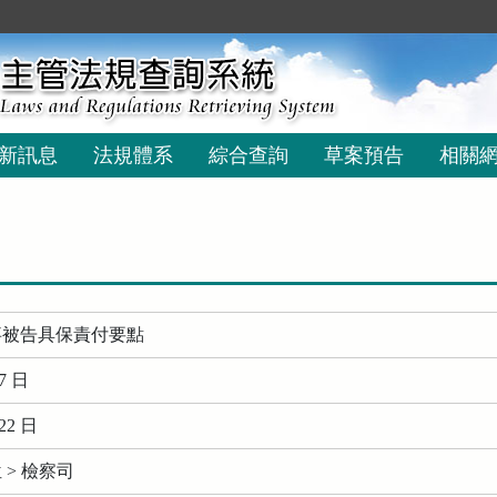
新訊息
法規體系
綜合查詢
草案預告
相關
事被告具保責付要點
7 日
22 日
> 檢察司