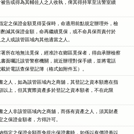
，交付被告或得為其輔佐人之人收執，俾其得持單至法警室續

照指定之保證金額覓得妥保時，命適用前點規定辦理外，檢

視案情酌減其保證金額，命再繼續覓保，或不命具保而責付於

輔佐人之人或該管區域內其他適當之人。
署所在地無法覓保，經准許在鄉區覓保者，得由承辦檢察

話或以書面囑託該管警察機關，就近辦理對保手續，並將電話

形，記載於電話查保登記簿（格式如附件五）。
證書之人，如為該管區域內之商舖，其登記之資本額應在指

保證金額以上，但其實際資產多於登記之資本額者，不在此限

證書之人非該管區域內之商舖，而係有資產之人，須其財產

超過指定之保證金額者，方得許可。
繳納指定之保證金額而免提出保證書時，如係以有價證券以
