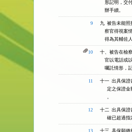
    形記明
    辦手續。
9
九  被告未能
    察官得
    得為其
10
十、被告在檢察
    官以電
    囑託情
11
十一  出具保
      定之
      。
12
十二  出具保
      確已
13
十三  具保願