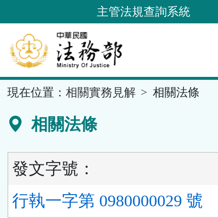
跳
主管法規查詢系統
到
主
要
內
容
::
現在位置：
相關實務見解
相關法條
區
塊
相關法條
發文字號：
行執一字第 0980000029 號