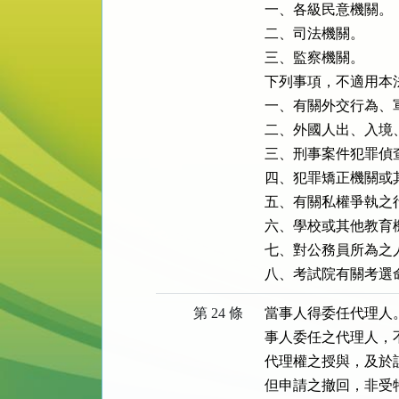
  一、各級民意機關。

  二、司法機關。

  三、監察機關。

  下列事項，不適用本
  一、有關外交行為
  二、外國人出、入
  三、刑事案件犯罪偵
  四、犯罪矯正機關
  五、有關私權爭執之
  六、學校或其他教
  七、對公務員所為之
第 24 條
  當事人得委任代理
  事人委任之代理人，
  代理權之授與，及
  但申請之撤回，非受