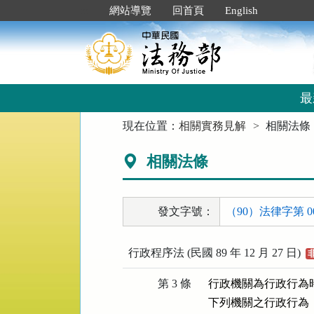
跳
:::
網站導覽
回首頁
English
到
主
要
內
容
區
最
塊
:::
現在位置：
相關實務見解
相關法條
相關法條
發文字號：
（90）法律字第 00
行政程序法 (民國 89 年 12 月 27 日)
第 3 條
  行政機關為行政行
  下列機關之行政行為