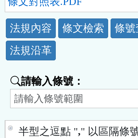
條文對照表.PDF
法
法規內容
條文檢索
條號
規
法規沿革
功
能
請輸入條號：
按
鈕
區
半型之逗點 "
,
" 以區隔條