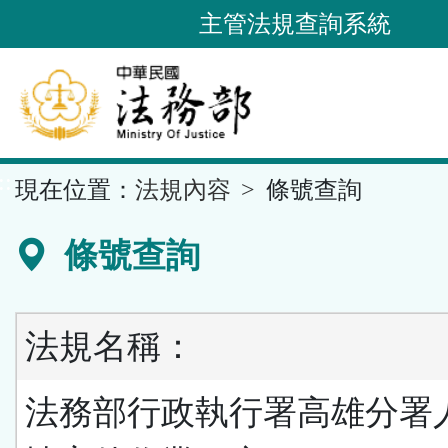
跳
主管法規查詢系統
到
主
要
內
容
::
現在位置：
法規內容
條號查詢
區
塊
條號查詢
法規名稱：
法務部行政執行署高雄分署