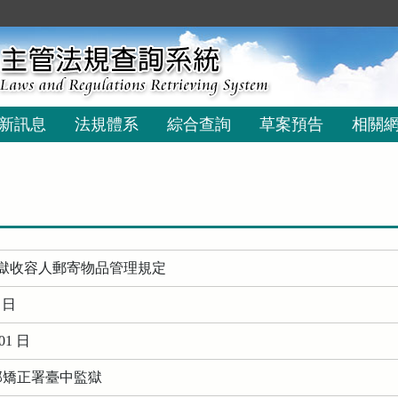
新訊息
法規體系
綜合查詢
草案預告
相關
獄收容人郵寄物品管理規定
0 日
01 日
務部矯正署臺中監獄