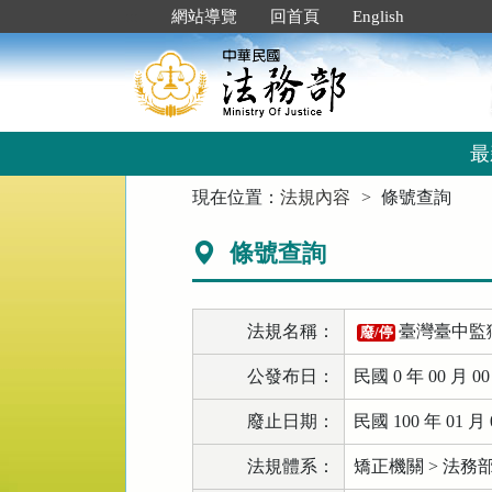
跳
:::
網站導覽
回首頁
English
到
主
要
內
容
區
最
塊
:::
現在位置：
法規內容
條號查詢
條號查詢
法規名稱：
臺灣臺中監
廢/停
公發布日：
民國 0 年 00 月 0
廢止日期：
民國 100 年 01 月 
法規體系：
矯正機關 > 法