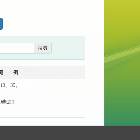
範 例
13、35。
00條之1。