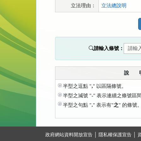
立法理由：
立法總說明
法
規
功
能
請輸入條號：
按
鈕
區
說 
半型之逗點 "
,
" 以區隔條號。
半型之減號 "
-
" 表示連續之條號區
半型之句點 "
.
" 表示有"
之
" 的條號
:::
政府網站資料開放宣告
│
隱私權保護宣告
│