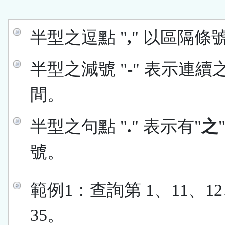
區
半型之逗點 "
,
" 以區隔條
半型之減號 "
-
" 表示連續
間。
半型之句點 "
.
" 表示有"
之
號。
範例1：查詢第 1、11、12
35。