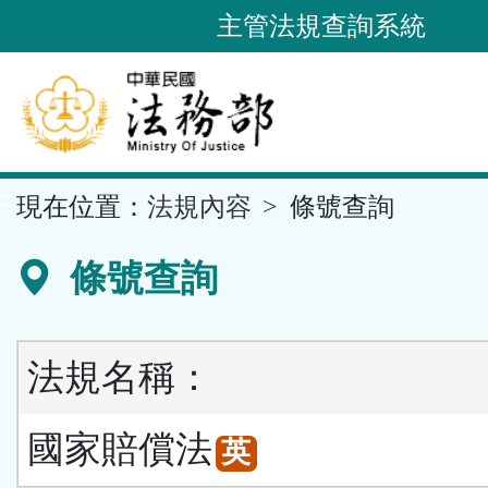
跳
主管法規查詢系統
到
主
要
內
容
::
現在位置：
法規內容
條號查詢
區
塊
條號查詢
法規名稱：
國家賠償法
英