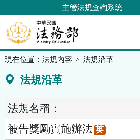
跳
主管法規查詢系統
到
主
要
內
容
::
現在位置：
法規內容
法規沿革
區
塊
法規沿革
法規名稱：
被告獎勵實施辦法
英