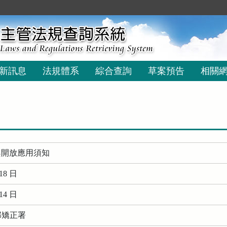
新訊息
法規體系
綜合查詢
草案預告
相關
案開放應用須知
18 日
14 日
部矯正署