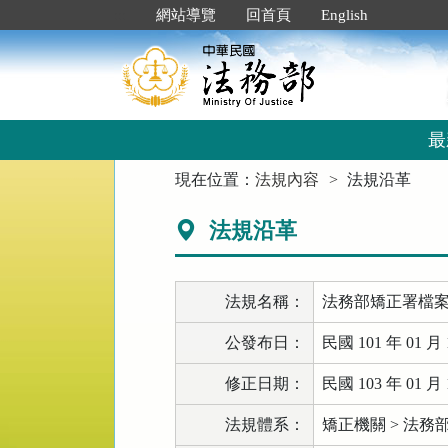
跳
:::
網站導覽
回首頁
English
到
主
要
內
容
區
最
塊
:::
現在位置：
法規內容
法規沿革
法規沿革
法規名稱：
法務部矯正署檔
公發布日：
民國 101 年 01 月 
修正日期：
民國 103 年 01 月 
法規體系：
矯正機關 > 法務