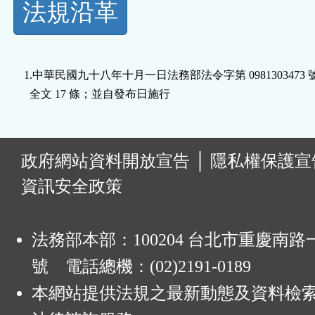
法規沿革
功
能
1.中華民國九十八年十月一日法務部法令字第 0981303473 
按
  全文 17 條；並自發布日施行                                    
鈕
區
:
政府網站資料開放宣告
│
隱私權保護宣
資訊安全政策
法務部本部：100204 台北市重慶南路一
號 電話總機：(02)2191-0189
本網站提供法規之最新動態及資料檢