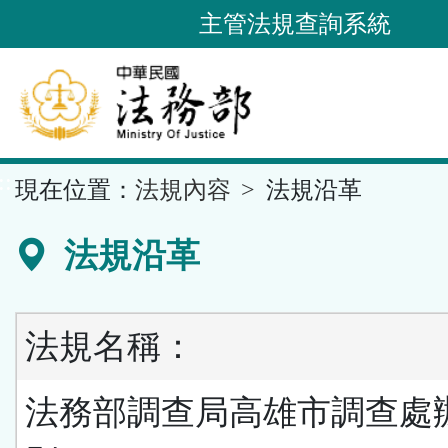
跳
主管法規查詢系統
到
主
要
內
容
::
現在位置：
法規內容
法規沿革
區
塊
法規沿革
法規名稱：
法務部調查局高雄市調查處